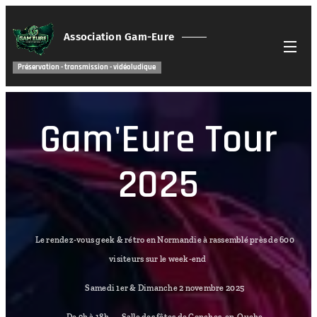
Association Gam-Eure
Préservation - transmission - vidéoludique
Gam'Eure Tour
2025
🎮 Le rendez-vous geek & rétro en Normandie à rassemblé près de 600
visiteurs sur le week-end
🗓️ Samedi 1er & Dimanche 2 novembre 2025