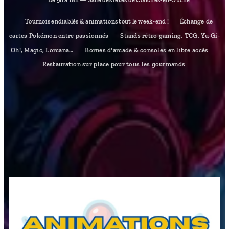
🕘 De 9h à 18h — Salle des fêtes de Conches-en-Ouche
🃏 Échange de
💥 Tournois endiablés & animations tout le week-end !
cartes Pokémon entre passionnés
🎮 Stands rétro gaming, TCG, Yu-Gi-
Oh!, Magic, Lorcana…
🕹️ Bornes d'arcade & consoles en libre accès
🍔
Restauration sur place pour tous les gourmands